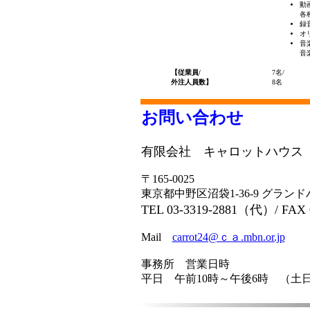
動
各
録
オ
音
音
【従業員/
7名/
外注人員数】
8名
お問い合わせ
有限会社 キャロットハウス
〒165-0025
東京都中野区沼袋1-36-9 グランド
TEL 03-3319-2881（代）/ FAX 0
Mail
carrot24@ｃａ.mbn.or.jp
事務所 営業日時
平日 午前10時～午後6時 （土