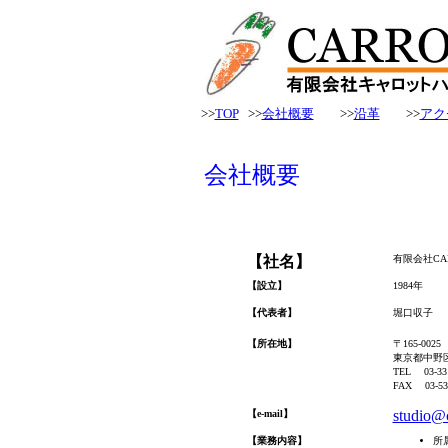
>>
TOP
>>
会社概要
>>
沿革
>>
アク
会社概要
【
社名
】
有限会社CAR
【設立
】
1984年
【代表者】
堀口収子
【所在地】
〒165-0025
東京都中野区沼
TEL 03-331
FAX 03-53
studio@c
【e-mail】
【業務内容】
所