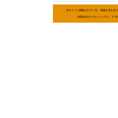
.................................................................................
当サイトに掲載されている、画像を含む全
有限会社キャロットハウス 〒165-0